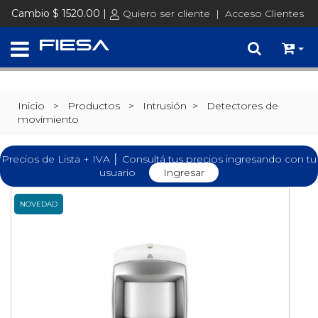
Cambio $ 1520.00 |
Quiero ser cliente
|
Acceso Clientes
Inicio
> Productos >
Intrusión
>
Detectores de
movimiento
Precios de Lista + IVA │ Consultá tus precios ingresando con tu
usuario
Ingresar
NOVEDAD