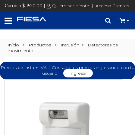
Cambio $ 1520.00 |
Quiero ser cliente
|
Acceso Clientes
Inicio
> Productos >
Intrusión
>
Detectores de
movimiento
Precios de Lista + IVA │ Consultá tus precios ingresando con tu
usuario
Ingresar