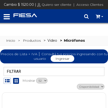
SET @busqueda = replace(@busqueda, 'Ã©','é')
Cambio $ 1520.00 |
Quiero ser cliente
|
Acceso Clientes
Inicio
> Productos
>
Video
>
Micrófonos
Precios de Lista + IVA │ Consultá tus precios ingresando con tu
usuario
Ingresar
FILTRAR
Mostrar