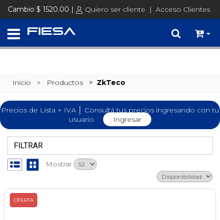
SET @busqueda = replace(@busqueda, 'Ã©','é')
Cambio $ 1520.00 |
Quiero ser cliente
|
Acceso Clientes
Inicio
> Productos
>
ZkTeco
Precios de Lista + IVA │ Consultá tus precios ingresando con tu
usuario
Ingresar
FILTRAR
Mostrar
OFERTA