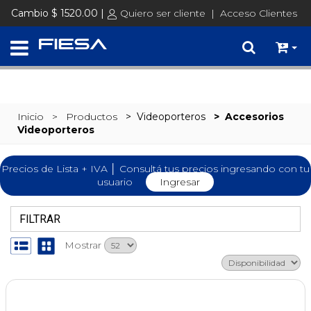
SET @busqueda = replace(@busqueda, 'Ã©','é')
Cambio $ 1520.00 |
Quiero ser cliente
|
Acceso Clientes
Inicio
> Productos
>
Videoporteros
>
Accesorios
Videoporteros
Precios de Lista + IVA │ Consultá tus precios ingresando con tu
usuario
Ingresar
FILTRAR
Mostrar