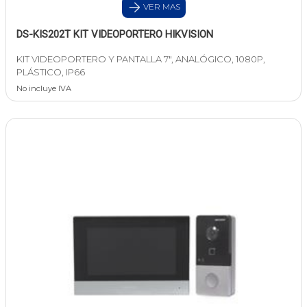
VER MAS
DS-KIS202T KIT VIDEOPORTERO HIKVISION
KIT VIDEOPORTERO Y PANTALLA 7", ANALÓGICO, 1080P,
PLÁSTICO, IP66
No incluye IVA