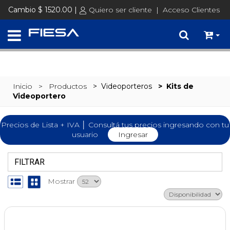
SET @busqueda = replace(@busqueda, 'Ã©','é')
Cambio $ 1520.00 |
Quiero ser cliente
|
Acceso Clientes
Inicio
> Productos
>
Videoporteros
>
Kits de
Videoportero
Precios de Lista + IVA │ Consultá tus precios ingresando con tu
usuario
Ingresar
FILTRAR
Mostrar