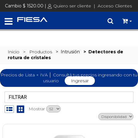
SET @busqueda = replace(@busqueda, 'Ã©','é')
Cambio $ 1520.00 |
Quiero ser cliente
|
Acceso Clientes
Inicio
> Productos
>
Intrusión
>
Detectores de
rotura de cristales
Precios de Lista + IVA │ Consultá tus precios ingresando con tu
usuario
Ingresar
FILTRAR
Mostrar