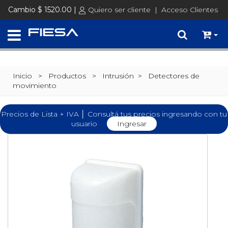
Cambio $ 1520.00 |
Quiero ser cliente
|
Acceso Clientes
Inicio
> Productos >
Intrusión
>
Detectores de
movimiento
Precios de Lista + IVA │ Consultá tus precios ingresando con tu
usuario
Ingresar