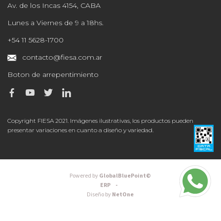
Av. de los Incas 4154, CABA
Lunes a Viernes de 9 a 18hs.
+54 11 5628-1700
contacto@fiesa.com.ar
Boton de arrepentimiento
Copyright FIESA 2021. Imágenes ilustrativas, los productos pueden
presentar variaciones en cuanto a diseño y variedad.
Powered by
GlobalBluePoint©
ERP -
Diseño by
NetOne