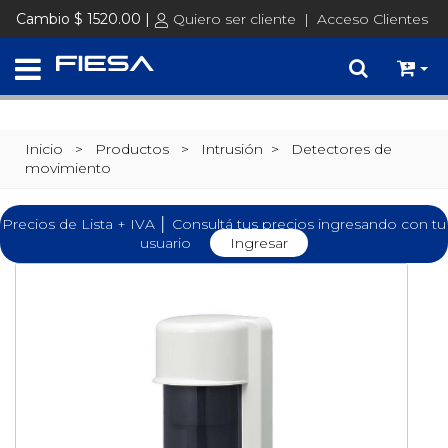
Cambio $ 1520.00 |
Quiero ser cliente
|
Acceso Clientes
Inicio
> Productos >
Intrusión
>
Detectores de
movimiento
Precios de Lista + IVA │ Consultá tus precios ingresando con tu
usuario
Ingresar