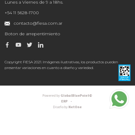
Lunes a Viernes de 9 a 18hs.
+54 11 5628-1700
contacto@fiesa.com.ar
Boton de arrepentimiento
Copyright FIESA 2021. Imágenes ilustrativas, los productos pueden
presentar variaciones en cuanto a diseño y variedad.
Powered by
GlobalBluePoint©
ERP -
Diseño by
NetOne