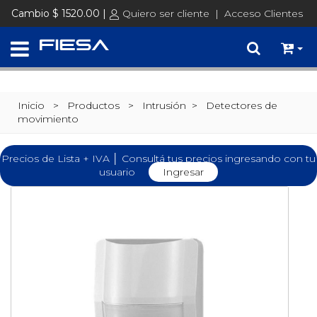
Cambio $ 1520.00 |
Quiero ser cliente
|
Acceso Clientes
Inicio
> Productos >
Intrusión
>
Detectores de
movimiento
Precios de Lista + IVA │ Consultá tus precios ingresando con tu
usuario
Ingresar