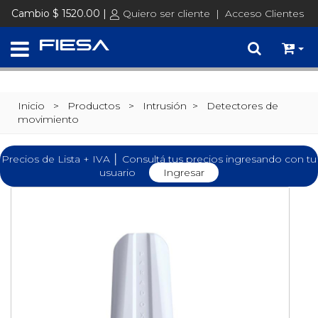
Cambio $ 1520.00 |
Quiero ser cliente
|
Acceso Clientes
Inicio
> Productos >
Intrusión
>
Detectores de
movimiento
Precios de Lista + IVA │ Consultá tus precios ingresando con tu
usuario
Ingresar