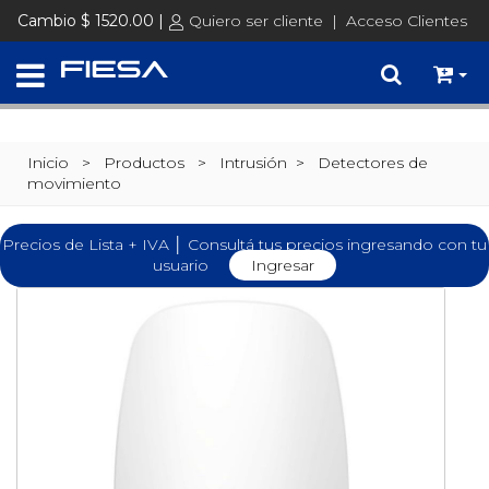
Cambio $ 1520.00 |
Quiero ser cliente
|
Acceso Clientes
Inicio
> Productos >
Intrusión
>
Detectores de
movimiento
Precios de Lista + IVA │ Consultá tus precios ingresando con tu
usuario
Ingresar