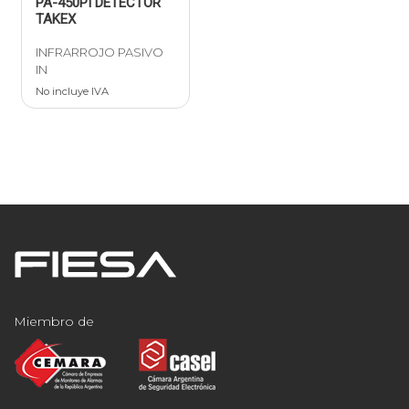
PA-450PI DETECTOR
TAKEX
INFRARROJO PASIVO
IN
No incluye IVA
Miembro de