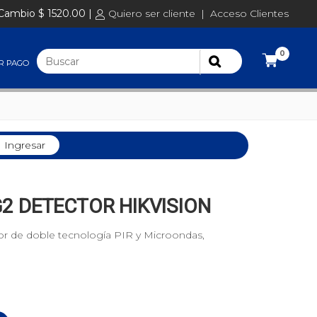
Cambio $ 1520.00 |
Quiero ser cliente
|
Acceso Clientes
0
R PAGO
Ingresar
2 DETECTOR HIKVISION
or de doble tecnología PIR y Microondas,