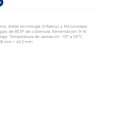
o
or, doble tecnología (Infrarrojo y Microondas).
ulo de 85.9° de cobertura. Alimentación: 9-16
aje. Temperatura de operación: -10° a 55°C.
3.8 mm × 45.5 mm.