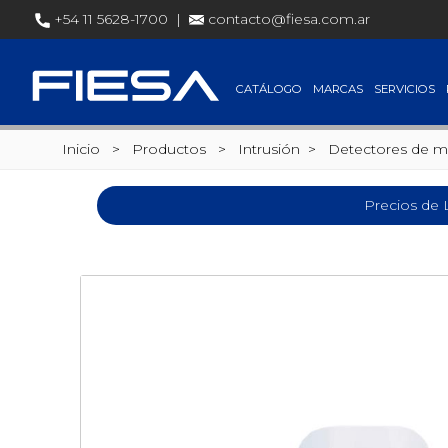
+54 11 5628-1700 |
contacto@fiesa.com.ar
CATÁLOGO
MARCAS
SERVICIOS
Inicio
> Productos >
Intrusión
>
Detectores de m
Precios de 