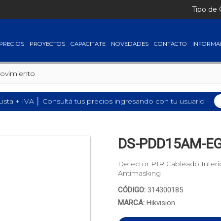
Tipo de
PRECIOS
PROYECTOS
CAPACITATE
NOVEDADES
CONTACTO
INFORMA
ovimiento
Lista + IVA │ Consultá tus precios ingresando con tu usuario
DS-PDD15AM-EG
Detector PIR Cableado Interi
Antimasking
CÓDIGO:
314300185
MARCA:
Hikvision