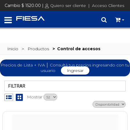
SET @busqueda = replace(@busqueda, 'Ã©','é')
Cambio $ 1520.00 |
Quiero ser cliente
|
Acceso Clientes
Inicio
> Productos
>
Control de accesos
Precios de Lista + IVA │ Consultá tus precios ingresando con tu
usuario
Ingresar
FILTRAR
Mostrar