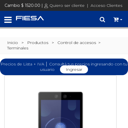
Cambio $ 1520.00 |
Quiero ser cliente
|
Acceso Clientes
Inicio
> Productos >
Control de accesos
>
Terminales
Precios de Lista + IVA │ Consultá tus precios ingresando con tu
usuario
Ingresar