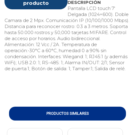
DESCRIPCIÓN
producto
Pantalla LCD touch 7'
Delgada (1024×600). Doble
Camara de 2 Mpx. Comunicación IP (10/100/1000 Mbps).
Distancia para reconocer rostro: 0.3 a 3 metros. Soporta
hasta 50.000 rostros y 50,000 tarjetas MIFARE. Control
de acceso por horarios. Audio bidireccional.
Alimentación: 12 Vcc / 2A. Temperatura de
operación:-30°C a 60°C, humedad 0 a 90% sin
condensación. Interfaces: Wiegand: 1; RJ45:1 (y además
WiFi); USB 2.0: 1; RS-485: 1; Alarma IN/OUT: 2/1; Sensor
de puerta:1; Botón de salida: 1; Tamper:1; Salida de relé.
PRODUCTOS SIMILARES