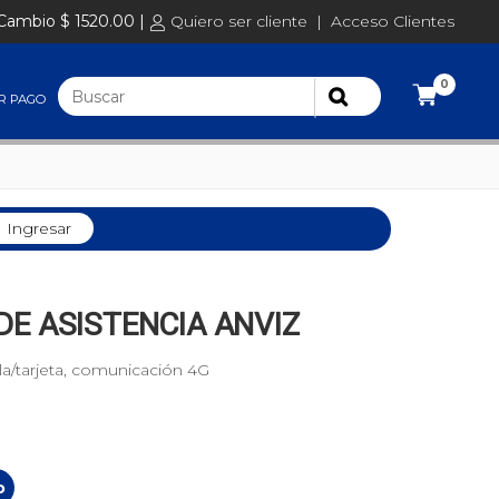
Cambio $ 1520.00 |
Quiero ser cliente
|
Acceso Clientes
0
R PAGO
Ingresar
E ASISTENCIA ANVIZ
la/tarjeta, comunicación 4G
o