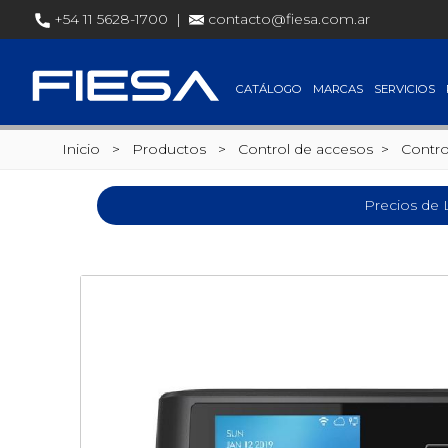
+54 11 5628-1700 |
contacto@fiesa.com.ar
CATÁLOGO
MARCAS
SERVICIOS
Inicio
> Productos >
Control de accesos
>
Contro
Precios de 