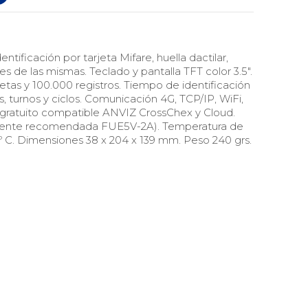
ntificación por tarjeta Mifare, huella dactilar,
 de las mismas. Teclado y pantalla TFT color 3.5".
etas y 100.000 registros. Tiempo de identificación
s, turnos y ciclos. Comunicación 4G, TCP/IP, WiFi,
 gratuito compatible ANVIZ CrossChex y Cloud.
(fuente recomendada FUE5V-2A). Temperatura de
º C. Dimensiones 38 x 204 x 139 mm. Peso 240 grs.