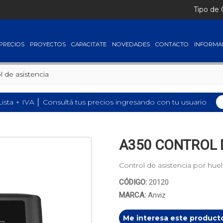
Tipo de
PRECIOS
PROYECTOS
CAPACITATE
NOVEDADES
CONTACTO
INFORMA
l de asistencia
Lista + IVA │ Consultá tus precios ingresando con tu usuario
A350 CONTROL D
Control de asistencia por huel
CÓDIGO:
20120
MARCA:
Anviz
Me interesa este product