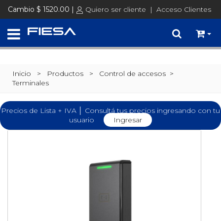
Cambio $ 1520.00 |
Quiero ser cliente
|
Acceso Clientes
Inicio
> Productos >
Control de accesos
>
Terminales
Precios de Lista + IVA │ Consultá tus precios ingresando con tu
usuario
Ingresar