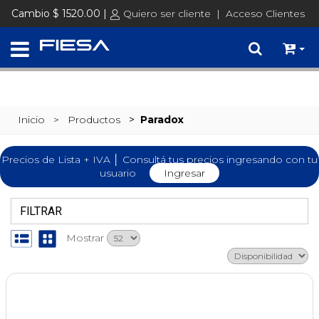
SET @busqueda = replace(@busqueda, 'Ã©','é')
Cambio $ 1520.00 |
Quiero ser cliente
|
Acceso Clientes
Inicio
> Productos
>
Paradox
Precios de Lista + IVA │ Consultá tus precios ingresando con tu
usuario
Ingresar
FILTRAR
Mostrar