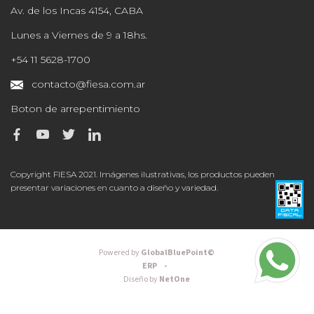
Av. de los Incas 4154, CABA
Lunes a Viernes de 9 a 18hs.
+54 11 5628-1700
contacto@fiesa.com.ar
Boton de arrepentimiento
Copyright FIESA 2021. Imágenes ilustrativas, los productos pueden
presentar variaciones en cuanto a diseño y variedad.
Powered by
GlobalBluePoint©
ERP -
Diseño by
NetOne