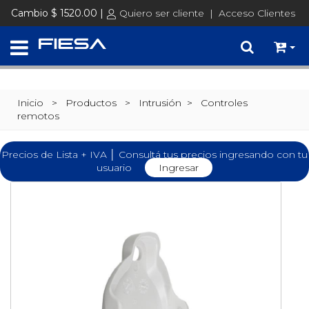
Cambio $ 1520.00 |
Quiero ser cliente
|
Acceso Clientes
Inicio
> Productos >
Intrusión
>
Controles
remotos
Precios de Lista + IVA │ Consultá tus precios ingresando con tu
usuario
Ingresar