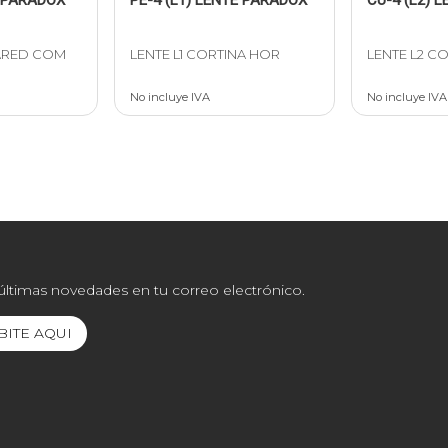
ARED COM
LENTE L1 CORTINA HOR
LENTE L2 C
No incluye IVA
No incluye IVA
 últimas novedades en tu correo electrónico.
BITE AQUI