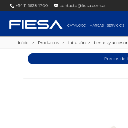
+54 11 5628-1700 |
contacto@fiesa.com.ar
CATÁLOGO
MARCAS
SERVICIOS
Inicio
> Productos >
Intrusión
>
Lentes y accesor
Precios de 