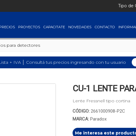
Tipo de
PRECIOS
PROYECTOS
CAPACITATE
NOVEDADES
CONTACTO
INFORMA
ios para detectores
Lista + IVA │ Consultá tus precios ingresando con tu usuario
CU-1 LENTE PA
Lente Fressnell tipo cortina
CÓDIGO:
2661000908-P2C
MARCA:
Paradox
Me interesa este product