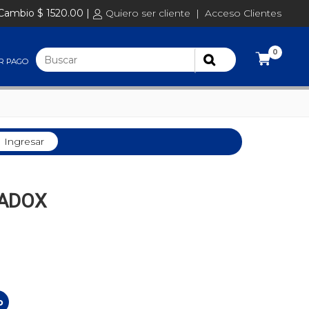
Cambio $ 1520.00 |
Quiero ser cliente
|
Acceso Clientes
0
R PAGO
Ingresar
RADOX
o