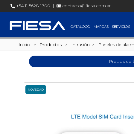
+54 11 5628-1700 |
contacto@fiesa.com.ar
CATÁLOGO
MARCAS
SERVICIOS
Inicio
> Productos >
Intrusión
>
Paneles de alar
Precios de 
NOVEDAD