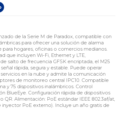
o
anzado de la Serie M de Paradox, compatible con
ámbricas para ofrecer una solución de alarma
le para hogares, oficinas o comercios medianos.
d que incluyen Wi-Fi, Ethernet y LTE,
de salto de frecuencia GFSK encriptada, el M25
 señal rápida, segura y estable. Puede operar
ervicios en la nube y admite la comunicación
ptores de monitoreo central IPC10. Compatible
a y 75 dispositivos inalámbricos. Control
ión BlueEye. Configuración rápida de dispositivos
 QR. Alimentación: PoE estándar IEEE 802.3af/at,
inyector PoE externo). Incluye un año gratis de