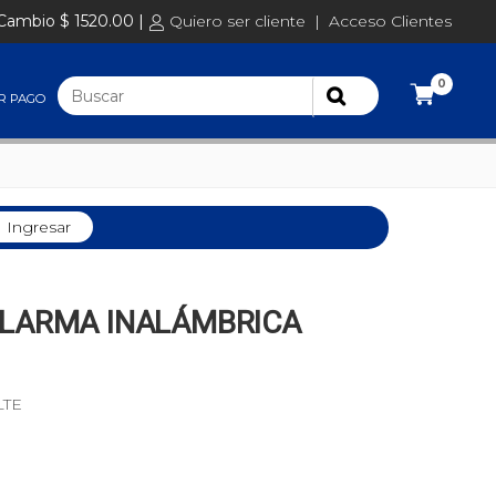
Cambio $ 1520.00 |
Quiero ser cliente
|
Acceso Clientes
0
R PAGO
Ingresar
ALARMA INALÁMBRICA
LTE