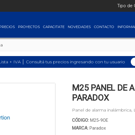
Tipo de
PRECIOS
PROYECTOS
CAPACITATE
NOVEDADES
CONTACTO
INFORMA
ma
Lista + IVA │ Consultá tus precios ingresando con tu usuario
M25 PANEL DE 
PARADOX
Panel de alarma inalámbrica, 
CÓDIGO:
M25-9OE
MARCA:
Paradox