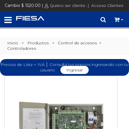
Cambio $ 1520.00 |
Quiero ser cliente
|
Acceso Clientes
Inicio
> Productos >
Control de accesos
>
Controladores
Precios de Lista + IVA │ Consultá tus precios ingresando con tu
usuario
Ingresar