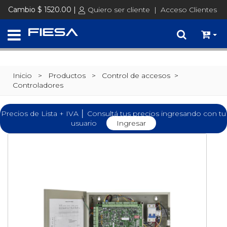
Cambio $ 1520.00 |
Quiero ser cliente
|
Acceso Clientes
Inicio
> Productos >
Control de accesos
>
Controladores
Precios de Lista + IVA │ Consultá tus precios ingresando con tu
usuario
Ingresar