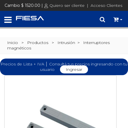
Cambio $ 1520.00 |
Quiero ser cliente
|
Acceso Clientes
Inicio
> Productos >
Intrusión
>
Interruptores
magnéticos
Precios de Lista + IVA │ Consultá tus precios ingresando con tu
usuario
Ingresar