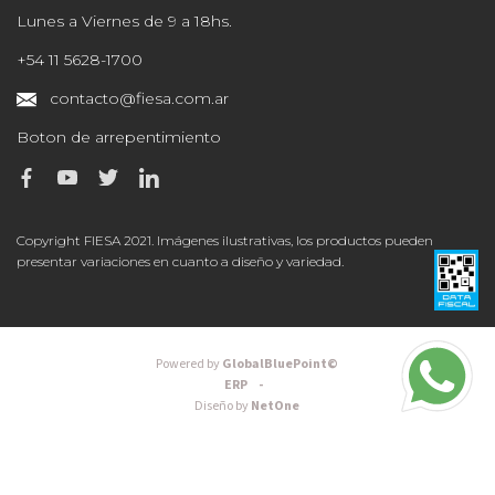
Lunes a Viernes de 9 a 18hs.
+54 11 5628-1700
contacto@fiesa.com.ar
Boton de arrepentimiento
Copyright FIESA 2021. Imágenes ilustrativas, los productos pueden
presentar variaciones en cuanto a diseño y variedad.
Powered by
GlobalBluePoint©
ERP -
Diseño by
NetOne