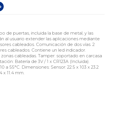
o
 de puertas, incluida la base de metal, y las
án al usuario extender las aplicaciones mediante
nsores cableados. Comunicación de dos vías. 2
res cableados. Contiene un led indicador.
 zonas cableadas. Tamper: soportado en carcasa
tación: Batería de 3V / 1 x CR123A (Incluida).
0 a 55°C. Dimensiones: Sensor: 22.5 x 103 x 23.2
4 x 11.4 mm.