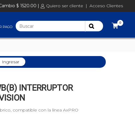
Cambio $ 1520.00 |
Quiero ser cliente
|
Acceso Clientes
0
R PAGO
Ingresar
B(B) INTERRUPTOR
VISION
brico, compatible con la línea AxPRO