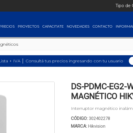
Tipo de
PRECIOS
PROYECTOS
CAPACITATE
NOVEDADES
CONTACTO
INFORMA
agnéticos
Lista + IVA │ Consultá tus precios ingresando con tu usuario
DS-PDMC-EG2-W
MAGNÉTICO HIK
Interruptor magnético inalám
CÓDIGO:
302402278
MARCA:
Hikvision