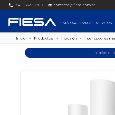
+54 11 5628-1700 |
contacto@fiesa.com.ar
CATÁLOGO
MARCAS
SERVICIOS
Inicio
> Productos >
Intrusión
>
Interruptores m
Precios de 