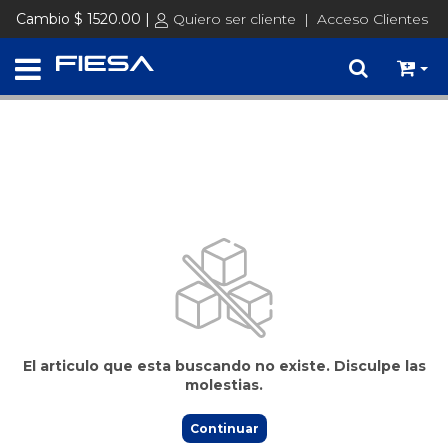
Precios de Lista + IVA │ Consultá tus precios ingresando con tu
Cambio $ 1520.00 |
Quiero ser cliente
|
Acceso Clientes
usuario
Ingresar
El articulo que esta buscando no existe. Disculpe las
molestias.
Continuar