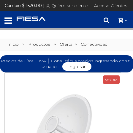
Cambio $ 1520.00 |
Quiero ser cliente
|
Acceso Clientes
Inicio
> Productos >
Oferta
>
Conectividad
Precios de Lista + IVA │ Consultá tus precios ingresando con tu
usuario
Ingresar
OFERTA