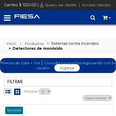
SET @busqueda = replace(@busqueda, 'Ã©','é')
Cambio $ 1520.00 |
Quiero ser cliente
|
Acceso Clientes
Inicio
> Productos
>
Sistemas contra Incendios
>
Detectores de monóxido
Precios de Lista + IVA │ Consultá tus precios ingresando con tu
usuario
Ingresar
FILTRAR
Mostrar
NOVEDAD