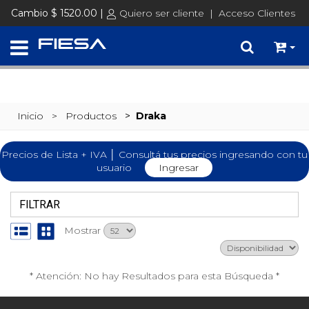
SET @busqueda = replace(@busqueda, 'Ã©','é')
Cambio $ 1520.00 |
Quiero ser cliente
|
Acceso Clientes
Inicio
> Productos
>
Draka
Precios de Lista + IVA │ Consultá tus precios ingresando con tu
usuario
Ingresar
FILTRAR
Mostrar
* Atención: No hay Resultados para esta Búsqueda *