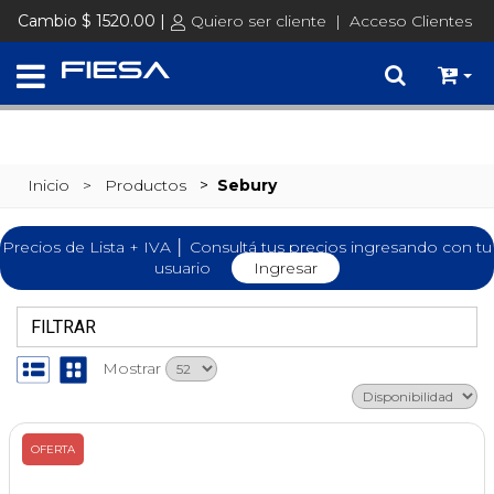
SET @busqueda = replace(@busqueda, 'Ã©','é')
Cambio $ 1520.00 |
Quiero ser cliente
|
Acceso Clientes
Inicio
> Productos
>
Sebury
Precios de Lista + IVA │ Consultá tus precios ingresando con tu
usuario
Ingresar
FILTRAR
Mostrar
OFERTA