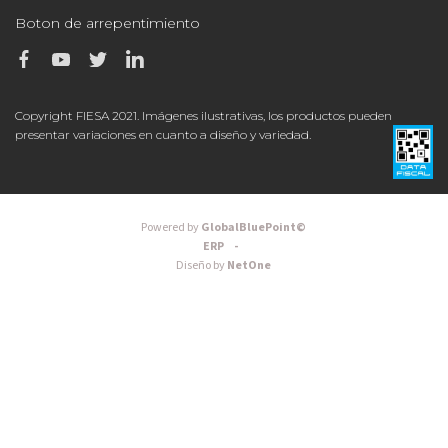
Boton de arrepentimiento
Copyright FIESA 2021. Imágenes ilustrativas, los productos pueden
presentar variaciones en cuanto a diseño y variedad.
Powered by
GlobalBluePoint©
ERP -
Diseño by
NetOne