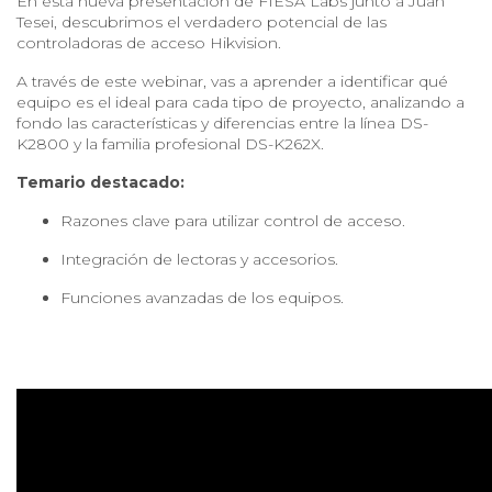
En esta nueva presentación de FIESA Labs junto a Juan
Tesei, descubrimos el verdadero potencial de las
controladoras de acceso Hikvision.
A través de este webinar, vas a aprender a identificar qué
equipo es el ideal para cada tipo de proyecto, analizando a
fondo las características y diferencias entre la línea DS-
K2800 y la familia profesional DS-K262X.
Temario destacado:
Razones clave para utilizar control de acceso.
Integración de lectoras y accesorios.
Funciones avanzadas de los equipos.