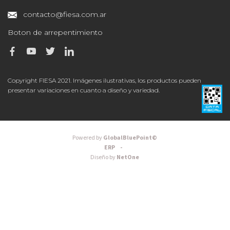
contacto@fiesa.com.ar
Boton de arrepentimiento
Copyright FIESA 2021. Imágenes ilustrativas, los productos pueden
presentar variaciones en cuanto a diseño y variedad.
Powered by
GlobalBluePoint©
ERP -
Diseño by
NetOne