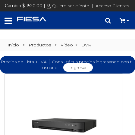
Cambio $ 1520.00 |
Quiero ser cliente
|
Acceso Clientes
Inicio
> Productos >
Video
>
DVR
Precios de Lista + IVA │ Consultá tus precios ingresando con tu
usuario
Ingresar