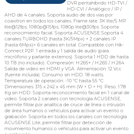
DVR pentahíbrido HD-TVI /
HD-CVI / Analógico / IP /
AHD de 4 canales. Soporta audio de dos vias por
coaxitron en todos los canales. Frame rate: 3K lite/5 MP
lite@12fps; 1080p@15fps; 1080p lite@30fps. Soporta
reconocimiento facial. Soporta ACUSENSE Soporta 4
canales TURBOHD (hasta 3K/5Mpx) + 2 canales IP
(hasta 6Mpx)= 6 canales en total. Compatible con Hik-
Connect P2P. 1 entrada y 1 salida de audio (para
micrófono y parlante externos). Soporta 1 HDD de hasta
10 TB (no incluido). Compresión: H.265+ / H.265 / H.264.
Salida de video en HDMI y VGA. Alimentación: 12 Vcc
(fuente incluida). Consumo sin HDD: 18 watts.
Temperatura de operación: -10 ºC hasta 55 ºC.
Dimensiones: 315 x 242 x 45 mm (W × D × H). Peso: 1.78
Kg sin HDD. Soporta reconocimiento facial en 1 canal de
video. Soporta 2 canales con tecnología ACUSENSE,
permite filtrar por analítica de cruce de línea o intrusión
de área humanos o vehículos para activar un evento o
grabación. Soporta en todos los canales con tecnología
ACUSENSE Lite, permite filtrar por detección de
movimiento humanos o vehículos para activar un evento