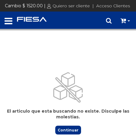
Precios de Lista + IVA │ Consultá tus precios ingresando con tu
Cambio $ 1520.00 |
Quiero ser cliente
|
Acceso Clientes
usuario
Ingresar
El articulo que esta buscando no existe. Disculpe las
molestias.
Continuar