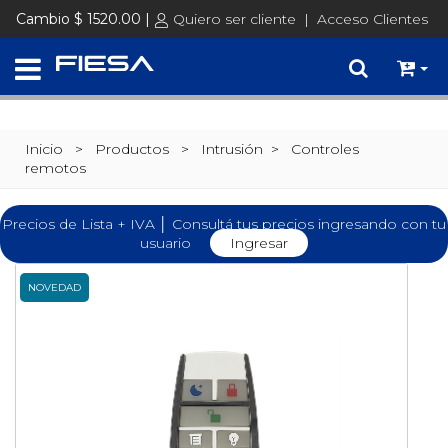
Cambio $ 1520.00 |
Quiero ser cliente
|
Acceso Clientes
Inicio
> Productos >
Intrusión
>
Controles
remotos
Precios de Lista + IVA │ Consultá tus precios ingresando con tu
usuario
Ingresar
NOVEDAD