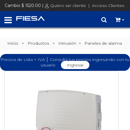
Cambio $ 1520.00 |
Quiero ser cliente
|
Acceso Clientes
Inicio
> Productos >
Intrusión
>
Paneles de alarma
Precios de Lista + IVA │ Consultá tus precios ingresando con tu
usuario
Ingresar