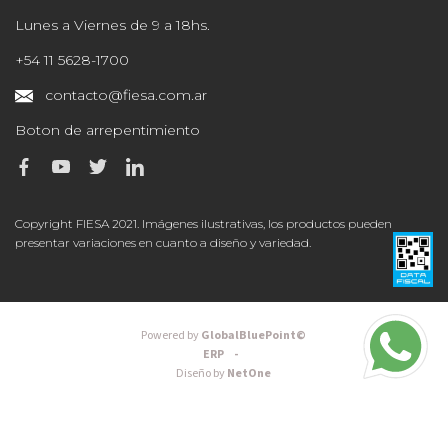
Lunes a Viernes de 9 a 18hs.
+54 11 5628-1700
contacto@fiesa.com.ar
Boton de arrepentimiento
Copyright FIESA 2021. Imágenes ilustrativas, los productos pueden
presentar variaciones en cuanto a diseño y variedad.
Powered by
GlobalBluePoint©
ERP -
Diseño by
NetOne