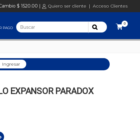
Cambio $ 1520.00 |
Quiero ser cliente
|
Acceso Clientes
0
R PAGO
Ingresar
O EXPANSOR PARADOX
o