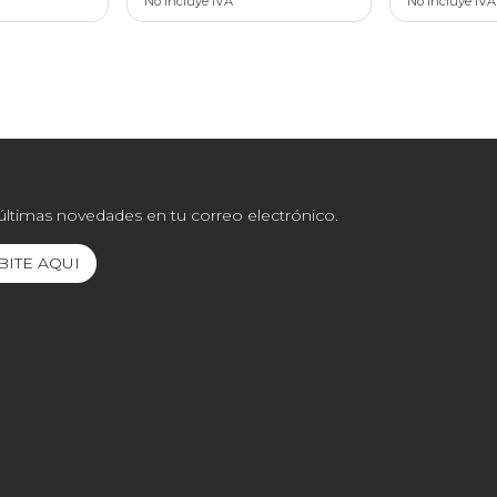
No incluye IVA
No incluye IVA
 últimas novedades en tu correo electrónico.
BITE AQUI