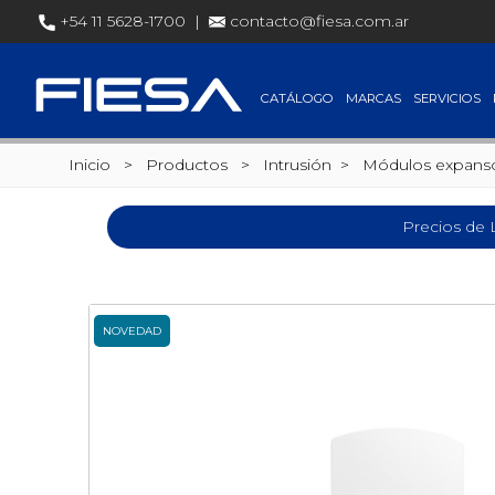
+54 11 5628-1700 |
contacto@fiesa.com.ar
CATÁLOGO
MARCAS
SERVICIOS
Inicio
> Productos >
Intrusión
>
Módulos expanso
Precios de 
NOVEDAD