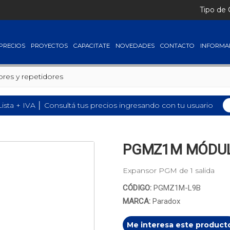
Tipo de
PRECIOS
PROYECTOS
CAPACITATE
NOVEDADES
CONTACTO
INFORMA
res y repetidores
Lista + IVA │ Consultá tus precios ingresando con tu usuario
PGMZ1M MÓDUL
Expansor PGM de 1 salida
CÓDIGO:
PGMZ1M-L9B
MARCA:
Paradox
Me interesa este product