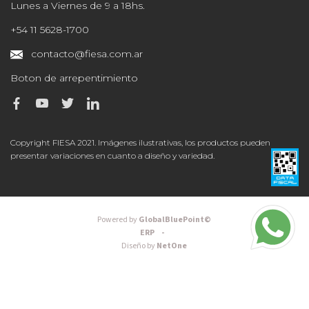
Lunes a Viernes de 9 a 18hs.
+54 11 5628-1700
contacto@fiesa.com.ar
Boton de arrepentimiento
Copyright FIESA 2021. Imágenes ilustrativas, los productos pueden
presentar variaciones en cuanto a diseño y variedad.
Powered by
GlobalBluePoint©
ERP -
Diseño by
NetOne