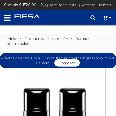
Cambio $ 1520.00 |
Quiero ser cliente
|
Acceso Clientes
Inicio
> Productos >
Intrusión
>
Barreras
perimetrales
Precios de Lista + IVA │ Consultá tus precios ingresando con tu
usuario
Ingresar