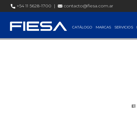
+54 11 5628-1700 |
contacto@fiesa.com.ar
Precios de 
CATÁLOGO
MARCAS
SERVICIOS
El