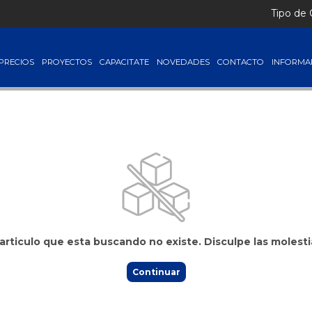
Lista + IVA │ Consultá tus precios ingresando con tu usuario
Tipo de
PRECIOS
PROYECTOS
CAPACITATE
NOVEDADES
CONTACTO
INFORMA
 articulo que esta buscando no existe. Disculpe las molesti
Continuar