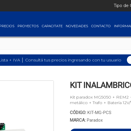
Tipo de
PRECIOS
PROYECTOS
CAPACITATE
NOVEDADES
CONTACTO
INFORMA
Lista + IVA │ Consultá tus precios ingresando con tu usuario
KIT INALAMBRI
Kit paradox MG5050 + REM2
metálico + Trafo + Batería 
CÓDIGO:
KIT-MG-PCS
MARCA:
Paradox