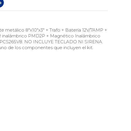
o
e metálico 8"x10"x3" + Trafo + Batería 12V/7AMP +
 inalámbrico PMD2P + Magnético Inalámbrico
 PCS265V8. NO INCLUYE TECLADO NI SIRENA.
no de los componentes que incluyen el kit.