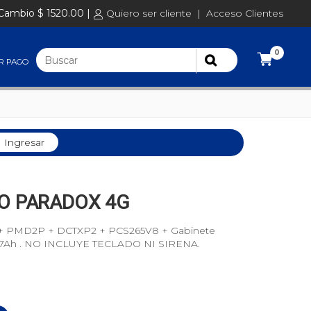
Cambio $ 1520.00 |
Quiero ser cliente
|
Acceso Clientes
0
R PAGO
Ingresar
CO PARADOX 4G
 + PMD2P + DCTXP2 + PCS265V8 + Gabinete
12V/7Ah . NO INCLUYE TECLADO NI SIRENA.