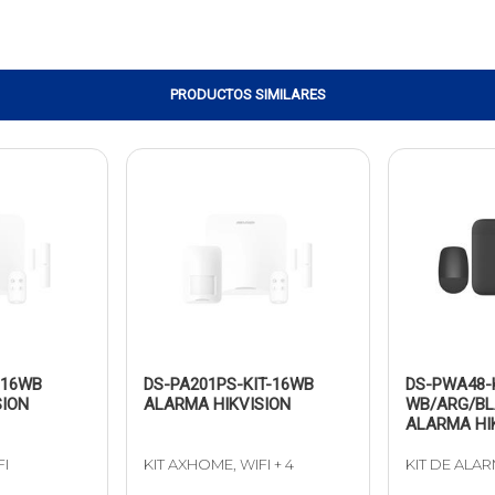
PRODUCTOS SIMILARES
-16WB
DS-PA201PS-KIT-16WB
DS-PWA48-K
SION
ALARMA HIKVISION
WB/ARG/BL
ALARMA HI
FI
KIT AXHOME, WIFI + 4
KIT DE ALA