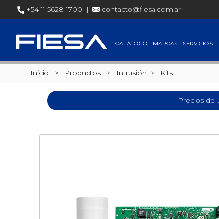
+54 11 5628-1700 |
contacto@fiesa.com.ar
CATÁLOGO
MARCAS
SERVICIOS
Inicio
> Productos >
Intrusión
>
Kits
Precios de 