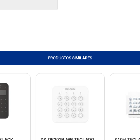
PRODUCTOS SIMILARES
/BLACK
DS-PK201B-WB TECLADO
K10H TECL