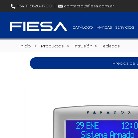
+54 11 5628-1700 |
contacto@fiesa.com.ar
CATÁLOGO
MARCAS
SERVICIOS
Inicio
> Productos >
Intrusión
>
Teclados
Precios de 