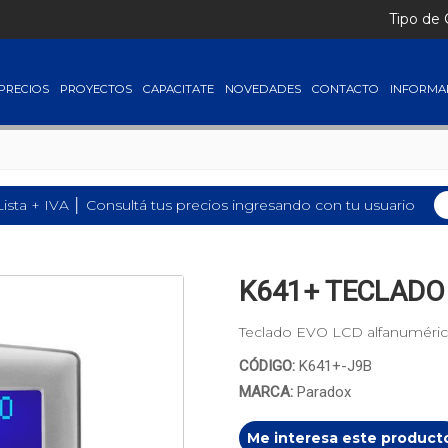
Tipo de
PRECIOS
PROYECTOS
CAPACITATE
NOVEDADES
CONTACTO
INFORMA
Lista + IVA │ Consultá tus precios ingresando con tu usuario
K641+ TECLADO
Teclado EVO LCD alfanumérico,
CÓDIGO:
K641+-J9B
MARCA:
Paradox
Me interesa este product