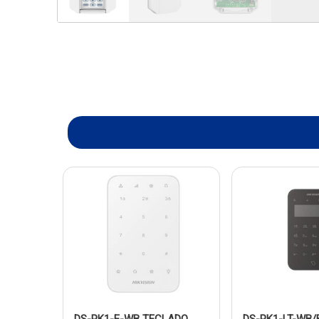
DS-PK1-E-WB TECLADO
DS-PK1-LT-WB