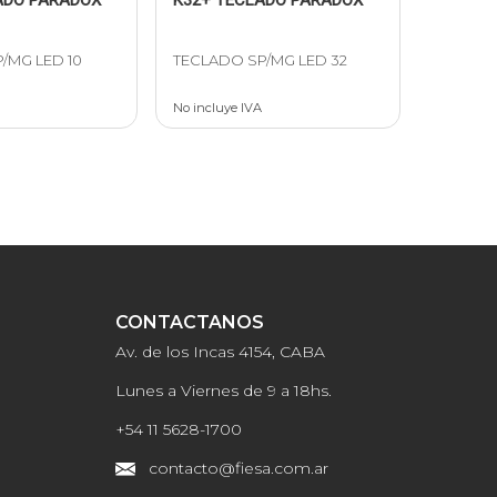
/MG LED 10
TECLADO SP/MG LED 32
No incluye IVA
CONTACTANOS
Av. de los Incas 4154, CABA
Lunes a Viernes de 9 a 18hs.
+54 11 5628-1700
contacto@fiesa.com.ar