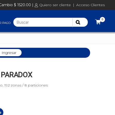
Cambio $ 1520.00 |
Quiero ser cliente
|
Acceso Clientes
0
R PAGO
Ingresar
 PARADOX
 192 zonas / 8 particiones
o