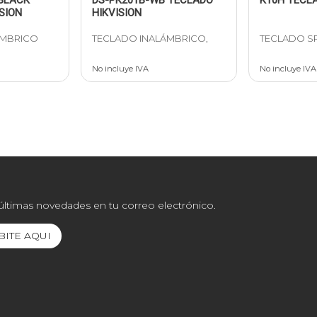
SION
HIKVISION
ÁMBRICO
TECLADO INALÁMBRICO,
TECLADO SP
No incluye IVA
No incluye IVA
 últimas novedades en tu correo electrónico.
BITE AQUI