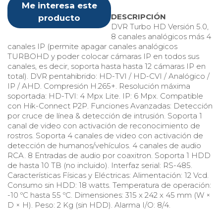
Me interesa este
DESCRIPCIÓN
producto
DVR Turbo HD Versión 5.0,
8 canales analógicos más 4
canales IP (permite apagar canales analógicos
TURBOHD y poder colocar cámaras IP en todos sus
canales, es decir, soporta hasta hasta 12 cámaras IP en
total). DVR pentahibrido: HD-TVI / HD-CVI / Analógico /
IP / AHD. Compresión H.265+. Resolución máxima
soportada: HD-TVI: 4 Mpx Lite. IP: 6 Mpx. Compatible
con Hik-Connect P2P. Funciones Avanzadas: Detección
por cruce de línea & detección de intrusión. Soporta 1
canal de video con activación de reconocimiento de
rostros. Soporta 4 canales de video con activación de
detección de humanos/vehículos. 4 canales de audio
RCA. 8 Entradas de audio por coaxitron. Soporta 1 HDD
de hasta 10 TB (no incluido). Interfaz serial: RS-485.
Características Físicas y Eléctricas: Alimentación: 12 Vcd.
Consumo sin HDD: 18 watts. Temperatura de operación:
-10 ºC hasta 55 ºC. Dimensiones: 315 x 242 x 45 mm (W ×
D × H). Peso: 2 Kg (sin HDD). Alarma I/O: 8/4.