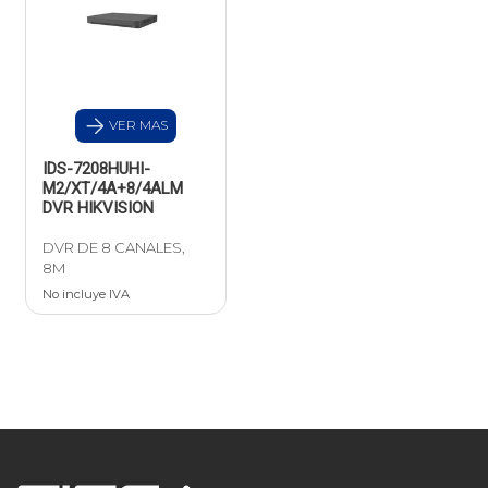
VER MAS
IDS-7208HUHI-
M2/XT/4A+8/4ALM
DVR HIKVISION
DVR DE 8 CANALES,
8M
No incluye IVA