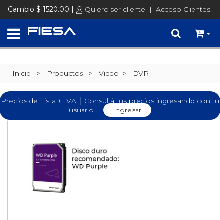
Cambio $ 1520.00 |
Quiero ser cliente
|
Acceso Clientes
Inicio
> Productos >
Video
>
DVR
Precios de Lista + IVA │ Consultá tus precios ingresando con tu
usuario
Ingresar