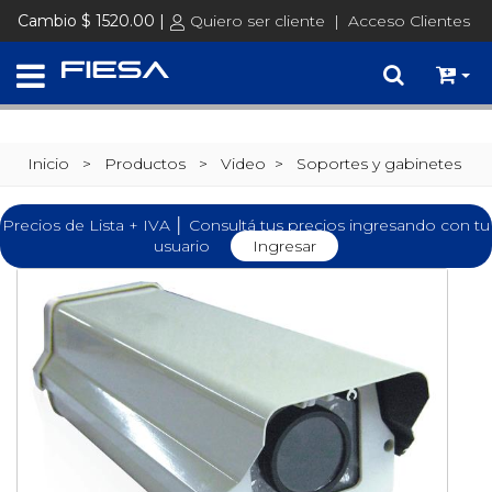
Cambio $ 1520.00 |
Quiero ser cliente
|
Acceso Clientes
Inicio
> Productos >
Video
>
Soportes y gabinetes
Precios de Lista + IVA │ Consultá tus precios ingresando con tu
usuario
Ingresar