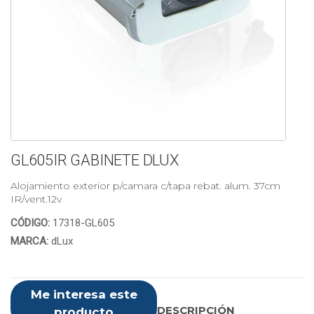
GL605IR GABINETE DLUX
Alojamiento exterior p/camara c/tapa rebat. alum. 37cm
IR/vent.12v
CÓDIGO:
17318-GL605
MARCA:
dLux
Me interesa este
DESCRIPCIÓN
producto