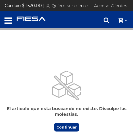
Precios de Lista + IVA │ Consultá tus precios ingresando con tu
Cambio $ 1520.00 |
Quiero ser cliente
|
Acceso Clientes
usuario
Ingresar
El articulo que esta buscando no existe. Disculpe las
molestias.
Continuar