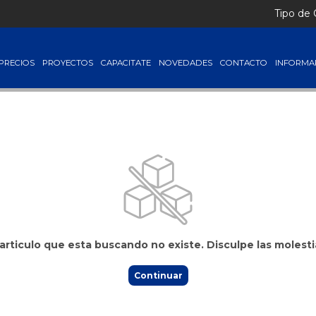
Lista + IVA │ Consultá tus precios ingresando con tu usuario
Tipo de
PRECIOS
PROYECTOS
CAPACITATE
NOVEDADES
CONTACTO
INFORMA
 articulo que esta buscando no existe. Disculpe las molesti
Continuar