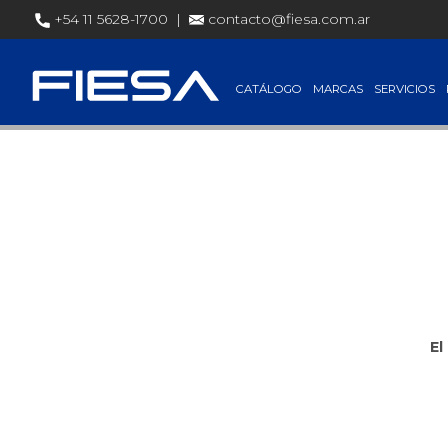
+54 11 5628-1700 |
contacto@fiesa.com.ar
Precios de 
CATÁLOGO
MARCAS
SERVICIOS
El