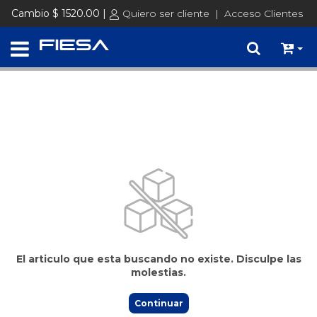
Precios de Lista + IVA │ Consultá tus precios ingresando con tu
Cambio $ 1520.00 |
Quiero ser cliente
|
Acceso Clientes
usuario
Ingresar
El articulo que esta buscando no existe. Disculpe las
molestias.
Continuar