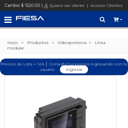
Cambio $ 1520.00 |
Quiero ser cliente
|
Acceso Clientes
Inicio
> Productos >
Videoporteros
>
Línea
modular
Precios de Lista + IVA │ Consultá tus precios ingresando con tu
usuario
Ingresar