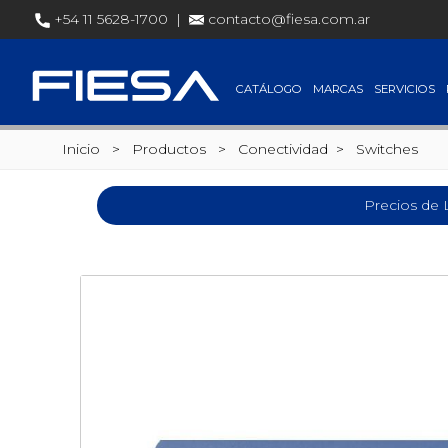
+54 11 5628-1700 |
contacto@fiesa.com.ar
CATÁLOGO
MARCAS
SERVICIOS
Inicio
> Productos >
Conectividad
>
Switches
Precios de 