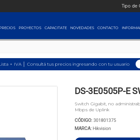
Tipo de
PRECIOS
PROYECTOS
CAPACITATE
NOVEDADES
CONTACTO
INFORMA
Lista + IVA │ Consultá tus precios ingresando con tu usuario
DS-3E0505P-E S
Switch Gigabit, no administr
Mbps de Uplink
CÓDIGO:
301801375
MARCA:
Hikvision