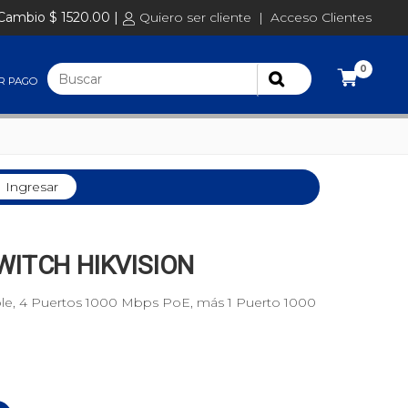
Cambio $ 1520.00 |
Quiero ser cliente
|
Acceso Clientes
0
R PAGO
Ingresar
WITCH HIKVISION
able, 4 Puertos 1000 Mbps PoE, más 1 Puerto 1000