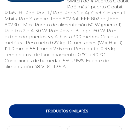
Switch de 4 Puertos Gigabit
PoE más 1 puerto Gigabit
RJ45 (Hi-PoE: Port 1 / PoE: Ports 2 a 4). Caché interna 1
Mbits. PoE Standard IEEE 802.3af,IEEE 802.3at,IEEE
802.3bt. Max. Puerto de alimentación 60 W (puerto 1).
Puertos 2 a 4: 30 W. PoE Power Budget 60 W. PoE
extendido: puertos 3 y 4: hasta 300 metros. Carcasa
metálica. Peso neto 0.27 kg. Dimensiones (W x H x D):
121.0 mm × 88.1 mm × 27.6 mm. Peso bruto: 0.43 kg.
Temperatura de funcionamiento: 0 °C a 40 °C.
Condiciones de humedad 5% a 95%. Fuente de
alimentación 48 VDC, 1.35 A.
PRODUCTOS SIMILARES