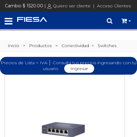
Cambio $ 1520.00 |
Quiero ser cliente
|
Acceso Clientes
Inicio
> Productos >
Conectividad
>
Switches
Precios de Lista + IVA │ Consultá tus precios ingresando con tu
usuario
Ingresar