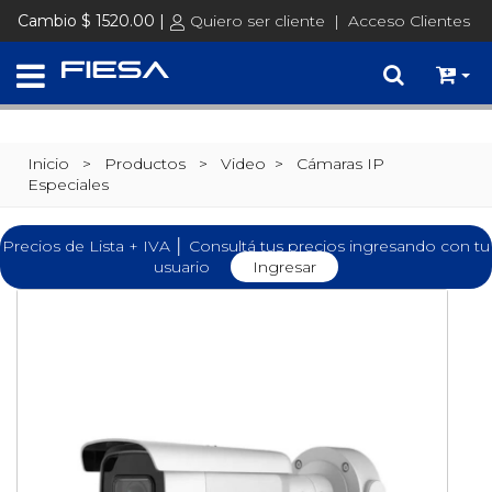
Cambio $ 1520.00 |
Quiero ser cliente
|
Acceso Clientes
Inicio
> Productos >
Video
>
Cámaras IP
Especiales
Precios de Lista + IVA │ Consultá tus precios ingresando con tu
usuario
Ingresar