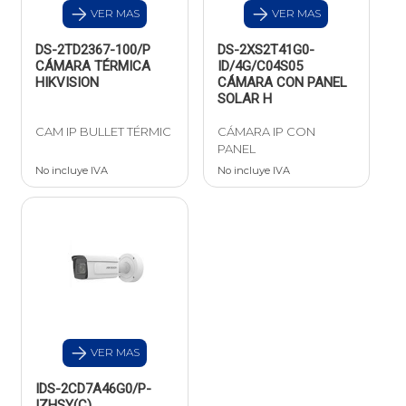
VER MAS
VER MAS
DS-2TD2367-100/P
DS-2XS2T41G0-
CÁMARA TÉRMICA
ID/4G/C04S05
HIKVISION
CÁMARA CON PANEL
SOLAR H
CAM IP BULLET TÉRMIC
CÁMARA IP CON
PANEL
No incluye IVA
No incluye IVA
VER MAS
IDS-2CD7A46G0/P-
IZHSY(C)